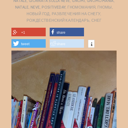
NATALE
,
GIORNATA SULLA NEVE
,
GNOMI
,
GNOMOMANIA
,
NATALE
,
NEVE
,
POSITIVEDAY
,
ГНОМОМАНИЯ
,
ГНОМЫ
,
НОВЫЙ ГОД
,
РАЗВЛЕЧЕНИЯ НА СНЕГУ
,
РОЖДЕСТВЕНСКИЙ КАЛЕНДАРЬ
,
СНЕГ
+1
share
tweet
share