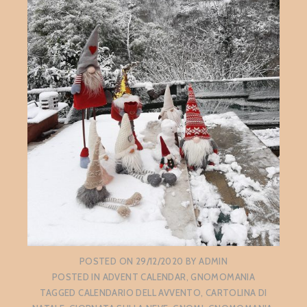
POSTED ON
29/12/2020
BY
ADMIN
POSTED IN
ADVENT CALENDAR
,
GNOMOMANIA
TAGGED
CALENDARIO DELL AVVENTO
,
CARTOLINA DI