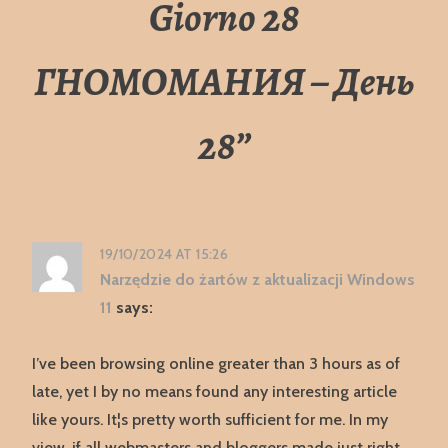
Giorno 28
ГНОМОМАНИЯ – День
28
”
19/10/2024 AT 15:26
Narzędzie do żartów z aktualizacji Windows
11
says:
I’ve been browsing online greater than 3 hours as of
late, yet I by no means found any interesting article
like yours. It¦s pretty worth sufficient for me. In my
view, if all webmasters and bloggers made just right