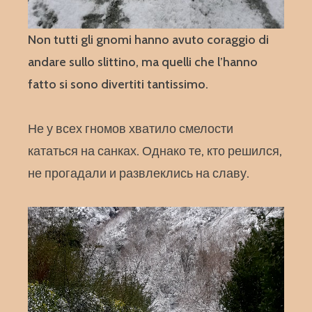
Non tutti gli gnomi hanno avuto coraggio di
andare sullo slittino, ma quelli che l’hanno
fatto si sono divertiti tantissimo.
Не у всех гномов хватило смелости
кататься на санках. Однако те, кто решился,
не прогадали и развлеклись на славу.