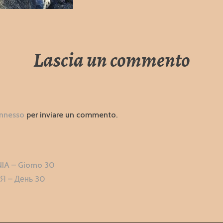
Lascia un commento
nnesso
per inviare un commento.
zione
 – Giorno 30
i
 – День 30