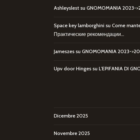
Ashleyslest
su
GNOMOMANIA 2023->20
Space key lamborghini
su
Come mantene
Практические рекомендации…
Jameszes
su
GNOMOMANIA 2023->202
Upv door Hinges
su
L’EPIFANIA DI
Dicembre 2025
Novembre 2025