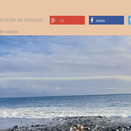
POSTED ON
31/12/2020
+1
share
BY
ADMIN