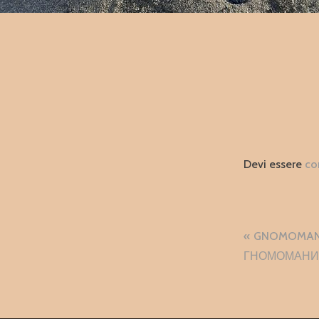
Devi essere
co
Naviga
GNOMOMANIA
articol
ГНОМОМАНИЯ