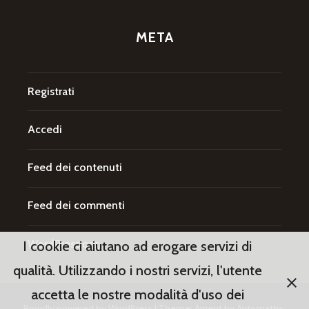
META
Registrati
Accedi
Feed dei contenuti
Feed dei commenti
WordPress.org
I cookie ci aiutano ad erogare servizi di
qualità. Utilizzando i nostri servizi, l'utente
accetta le nostre modalità d'uso dei
Proudly powered by WordPress
|
Theme: Argent by
Automattic
.