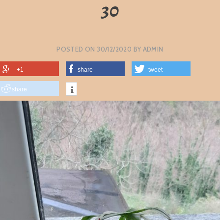
30
POSTED ON
30/12/2020
BY
ADMIN
+1
share
tweet
share