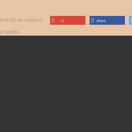
POSTED ON
01/01/2021
+1
share
BY
ADMIN