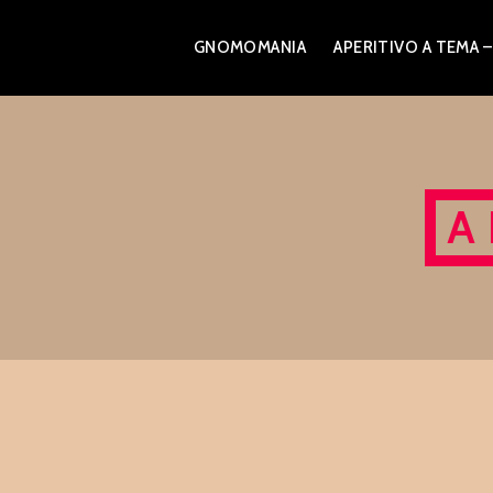
Skip
GNOMOMANIA
APERITIVO A TEM
to
content
A