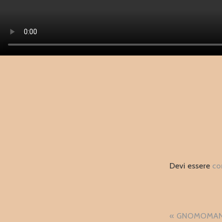
Devi essere
co
Naviga
GNOMOMANIA