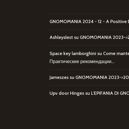
GNOMOMANIA 2024 - 12 - A Positive 
Ashleyslest
su
GNOMOMANIA 2023->20
Space key lamborghini
su
Come mantene
Практические рекомендации…
Jameszes
su
GNOMOMANIA 2023->202
Upv door Hinges
su
L’EPIFANIA DI