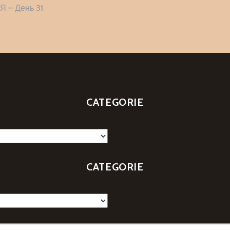
i
– День 31
CATEGORIE
CATEGORIE