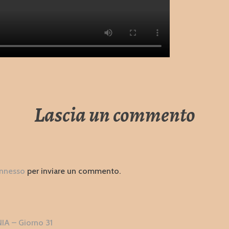
Lascia un commento
nnesso
per inviare un commento.
zione
 – Giorno 31