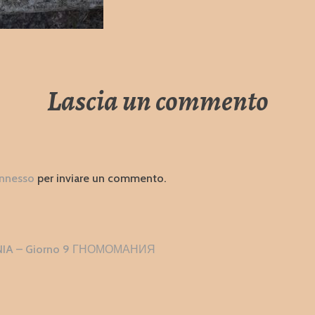
Lascia un commento
nnesso
per inviare un commento.
zione
A – Giorno 9 ГНОМОМАНИЯ
i