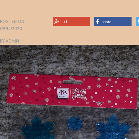
POSTED ON
+1
share
09/12/2020
BY
ADMIN