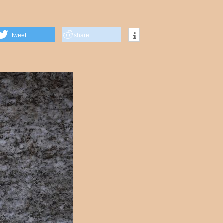
tweet
share