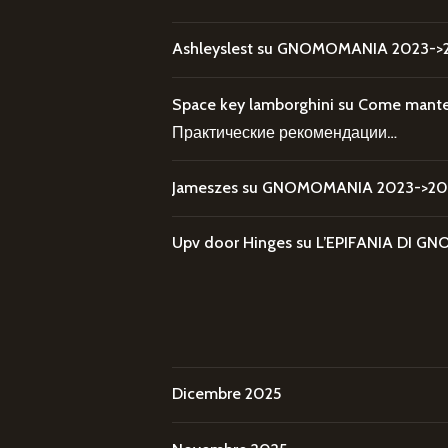
Ashleyslest
su
GNOMOMANIA 2023->20
Space key lamborghini
su
Come mantene
Практические рекомендации…
Jameszes
su
GNOMOMANIA 2023->202
Upv door Hinges
su
L’EPIFANIA DI
Dicembre 2025