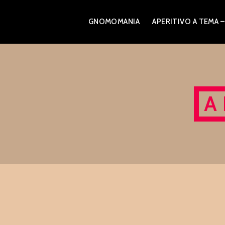
Skip
GNOMOMANIA
APERITIVO A TEM
to
content
A