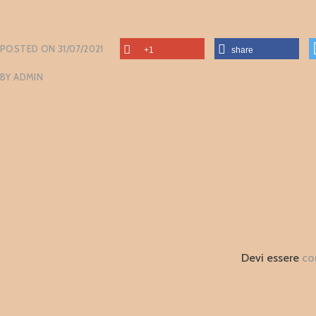
POSTED ON
31/07/2021
+1
share
BY
ADMIN
Devi essere
co