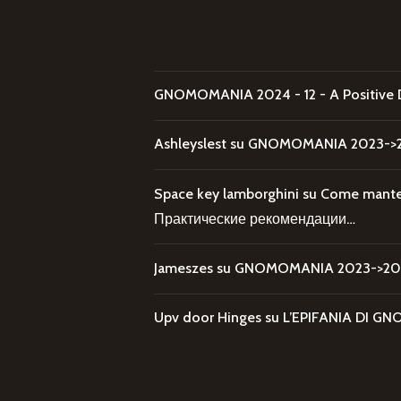
GNOMOMANIA 2024 - 12 - A Positive 
Ashleyslest
su
GNOMOMANIA 2023->20
Space key lamborghini
su
Come mantene
Практические рекомендации…
Jameszes
su
GNOMOMANIA 2023->202
Upv door Hinges
su
L’EPIFANIA DI