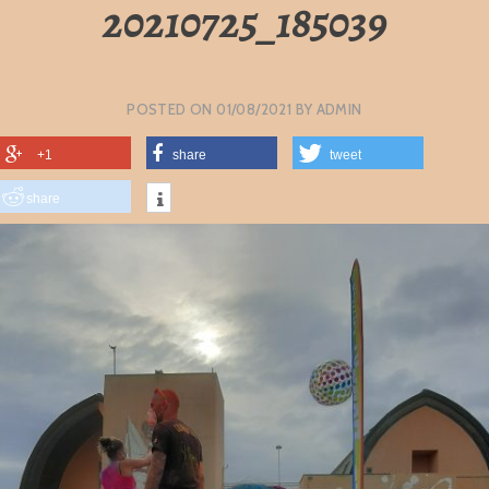
20210725_185039
POSTED ON
01/08/2021
BY
ADMIN
+1
share
tweet
share