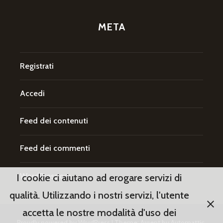
META
Registrati
Accedi
Feed dei contenuti
Feed dei commenti
WordPress.org
I cookie ci aiutano ad erogare servizi di
qualità. Utilizzando i nostri servizi, l'utente
accetta le nostre modalità d'uso dei
Proudly powered by WordPress
|
Theme: Argent by
Automattic
.