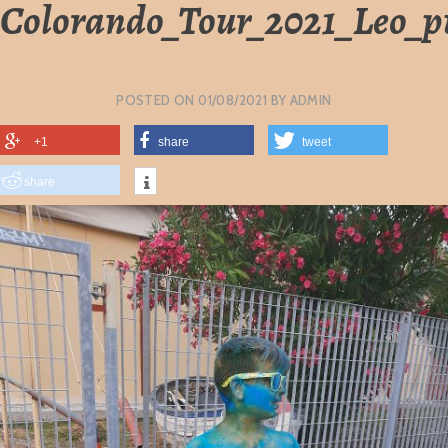
Colorando_Tour_2021_Leo_p
POSTED ON
01/08/2021
BY
ADMIN
+1
share
tweet
share