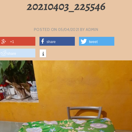
20210403_225546
POSTED ON
05/04/2021
BY
ADMIN
+1
share
tweet
share