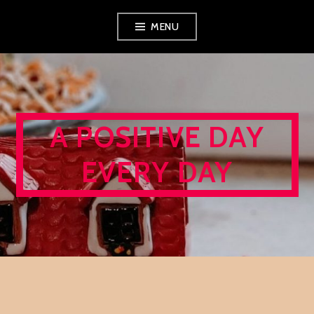
Skip
MENU
to
content
A POSITIVE DAY
EVERY DAY