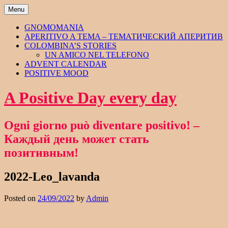
Skip
Menu
to
content
GNOMOMANIA
APERITIVO A TEMA – ТЕМАТИЧЕСКИЙ АПЕРИТИВ
COLOMBINA’S STORIES
UN AMICO NEL TELEFONO
ADVENT CALENDAR
POSITIVE MOOD
A Positive Day every day
Ogni giorno può diventare positivo! –
Каждый день может стать
позитивным!
2022-Leo_lavanda
Posted on
24/09/2022
by
Admin