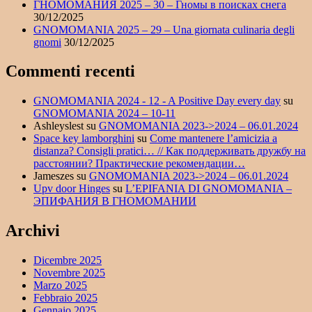
ГНОМОМАНИЯ 2025 – 30 – Гномы в поисках снега
30/12/2025
GNOMOMANIA 2025 – 29 – Una giornata culinaria degli
gnomi
30/12/2025
Commenti recenti
GNOMOMANIA 2024 - 12 - A Positive Day every day
su
GNOMOMANIA 2024 – 10-11
Ashleyslest
su
GNOMOMANIA 2023->2024 – 06.01.2024
Space key lamborghini
su
Come mantenere l’amicizia a
distanza? Consigli pratici… // Как поддерживать дружбу на
расстоянии? Практические рекомендации…
Jameszes
su
GNOMOMANIA 2023->2024 – 06.01.2024
Upv door Hinges
su
L’EPIFANIA DI GNOMOMANIA –
ЭПИФАНИЯ В ГНОМОМАНИИ
Archivi
Dicembre 2025
Novembre 2025
Marzo 2025
Febbraio 2025
Gennaio 2025