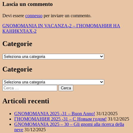
Lascia un commento
Devi essere
connesso
per inviare un commento.
Navigazione
GNOMOMANIA IN VACANZA-2 – ГНОМОМАНИЯ НА
КАНИКУЛАХ-2
articoli
Categorie
Categorie
Categorie
Categorie
Ricerca
per:
Articoli recenti
GNOMOMANIA 2025 -31 – Buon Anno!
31/12/2025
ГНОМОМАНИЯ 2025 -31 – С Новым годом!
31/12/2025
GNOMOMANIA 2025 – 30 – Gli gnomi alla ricerca della
neve
31/12/2025