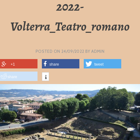
2022-
Volterra_Teatro_romano
POSTED ON
24/09/2022
BY
ADMIN
+1
share
tweet
share