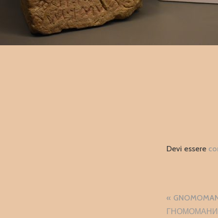
Devi essere
co
Naviga
GNOMOMANI
articol
ГНОМОМАНИЯ