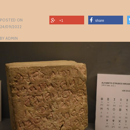
POSTED ON
+1
share
24/09/2022
BY
ADMIN