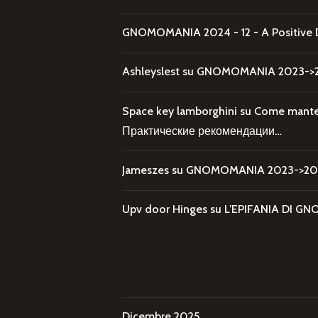
GNOMOMANIA 2024 - 12 - A Positive 
Ashleyslest
su
GNOMOMANIA 2023->20
Space key lamborghini
su
Come mantene
Практические рекомендации…
Jameszes
su
GNOMOMANIA 2023->202
Upv door Hinges
su
L’EPIFANIA DI
Dicembre 2025