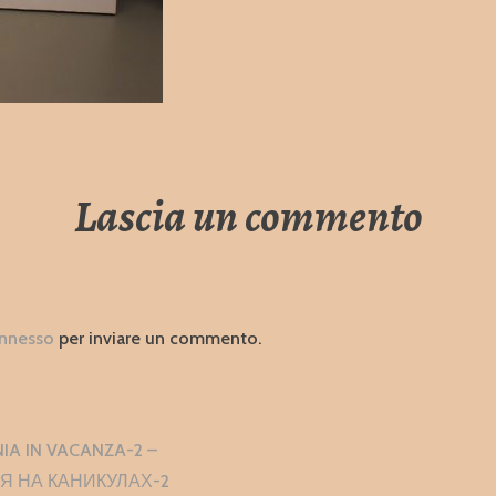
Lascia un commento
nnesso
per inviare un commento.
zione
A IN VACANZA-2 –
i
 НА КАНИКУЛАХ-2