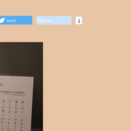
tweet
share