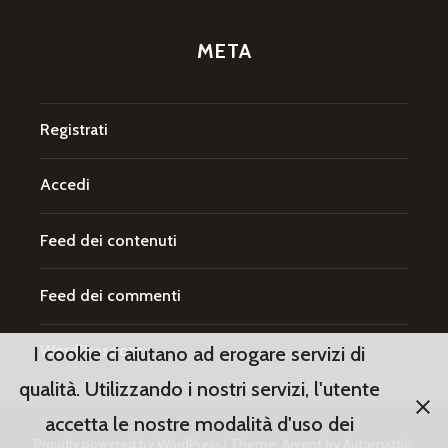
META
Registrati
Accedi
Feed dei contenuti
Feed dei commenti
WordPress.org
I cookie ci aiutano ad erogare servizi di
qualità. Utilizzando i nostri servizi, l'utente
accetta le nostre modalità d'uso dei
Proudly powered by WordPress
|
Theme: Argent by
Automattic
.