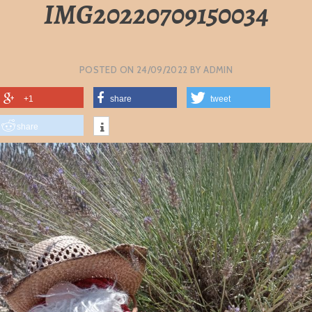
IMG20220709150034
POSTED ON
24/09/2022
BY
ADMIN
+1
share
tweet
share