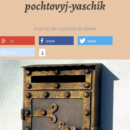
pochtovyj-yaschik
POSTED ON
06/12/2021
BY
ADMIN
+1
share
tweet
share