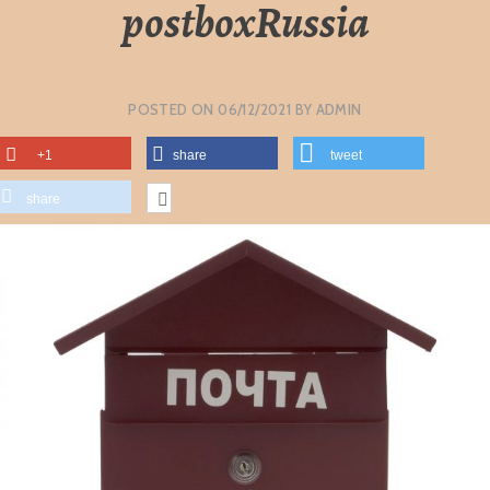
postboxRussia
POSTED ON
06/12/2021
BY
ADMIN
+1
share
tweet
share