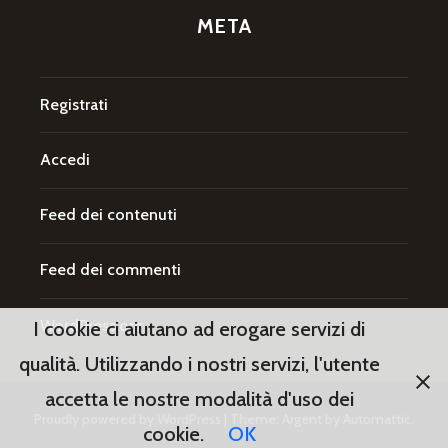
META
Registrati
Accedi
Feed dei contenuti
Feed dei commenti
WordPress.org
I cookie ci aiutano ad erogare servizi di
qualità. Utilizzando i nostri servizi, l'utente
accetta le nostre modalità d'uso dei
Proudly powered by WordPress
|
Theme: Argent by
Automattic
.
cookie.
OK