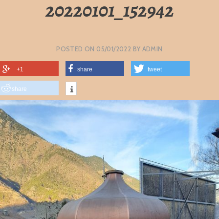
20220101_152942
POSTED ON
05/01/2022
BY
ADMIN
+1
share
tweet
share