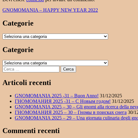
Navigazione
GNOMOMANIA – HAPPY NEW YEAR 2022
articoli
Categorie
Categorie
Categorie
Categorie
Ricerca
per:
Articoli recenti
GNOMOMANIA 2025 -31 – Buon Anno!
31/12/2025
ГНОМОМАНИЯ 2025 -31 – С Новым годом!
31/12/2025
GNOMOMANIA 2025 – 30 – Gli gnomi alla ricerca della nev
ГНОМОМАНИЯ 2025 – 30 – Гномы в поисках снега
30/1
GNOMOMANIA 2025 – 29 – Una giornata culinaria degli gn
Commenti recenti