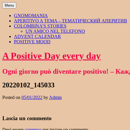
Skip
Menu
to
content
GNOMOMANIA
APERITIVO A TEMA – ТЕМАТИЧЕСКИЙ АПЕРИТИВ
COLOMBINA’S STORIES
UN AMICO NEL TELEFONO
ADVENT CALENDAR
POSITIVE MOOD
A Positive Day every day
Ogni giorno può diventare positivo! – 
20220102_145033
Posted on
05/01/2022
by
Admin
Lascia un commento
Devi essere
connesso
per inviare un commento.