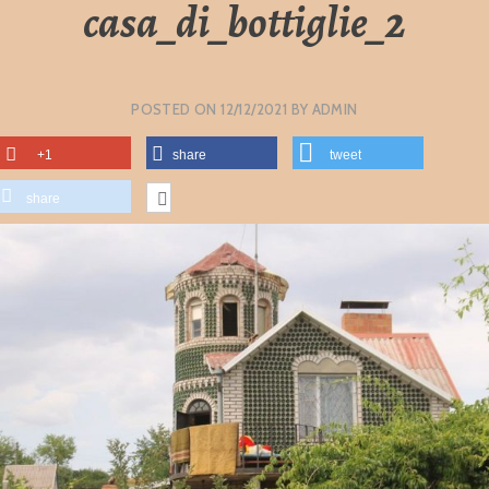
casa_di_bottiglie_2
POSTED ON
12/12/2021
BY
ADMIN
+1
share
tweet
share