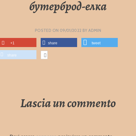
бутерброд-елка
POSTED ON
09/01/2022
BY
ADMIN
+1
share
tweet
share
Lascia un commento