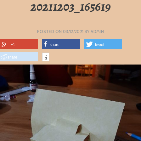
20211203_165619
POSTED ON
03/12/2021
BY
ADMIN
+1
share
tweet
share