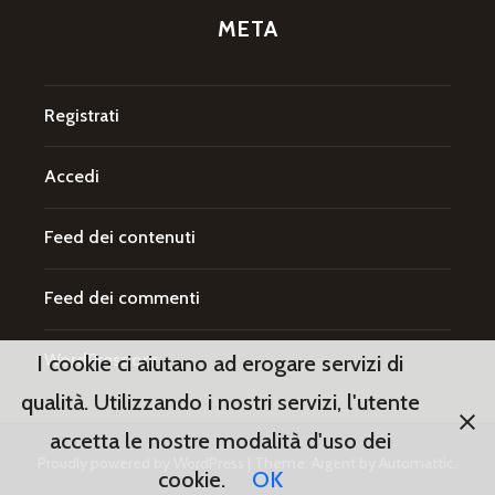
META
Registrati
Accedi
Feed dei contenuti
Feed dei commenti
WordPress.org
I cookie ci aiutano ad erogare servizi di
qualità. Utilizzando i nostri servizi, l'utente
accetta le nostre modalità d'uso dei
Proudly powered by WordPress
|
Theme: Argent by
Automattic
.
cookie.
OK