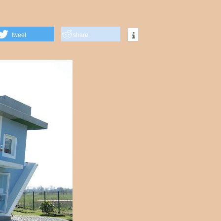
tweet
share