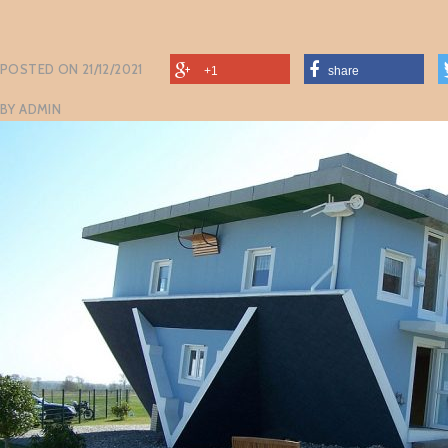
POSTED ON
21/12/2021
+1
share
BY
ADMIN