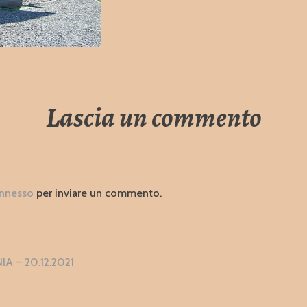
Lascia un commento
nnesso
per inviare un commento.
zione
 – 20.12.2021
i