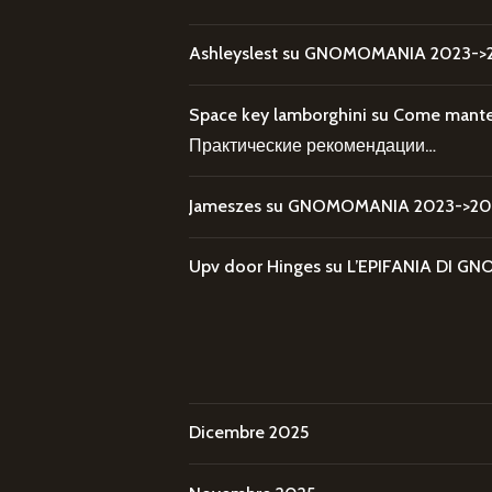
Ashleyslest
su
GNOMOMANIA 2023->20
Space key lamborghini
su
Come mantene
Практические рекомендации…
Jameszes
su
GNOMOMANIA 2023->202
Upv door Hinges
su
L’EPIFANIA DI
Dicembre 2025