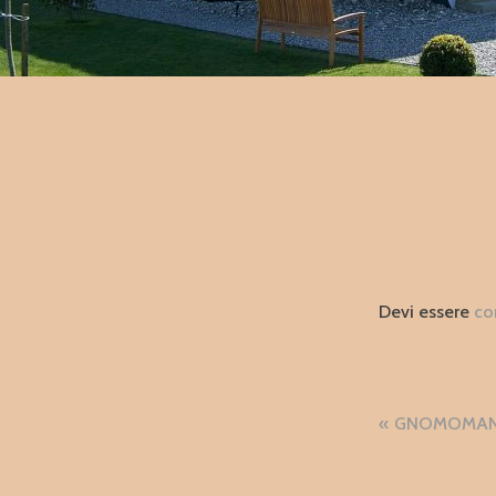
Devi essere
co
Naviga
GNOMOMANIA
articol