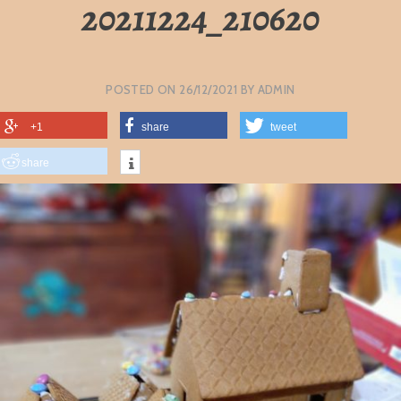
20211224_210620
POSTED ON
26/12/2021
BY
ADMIN
+1
share
tweet
share