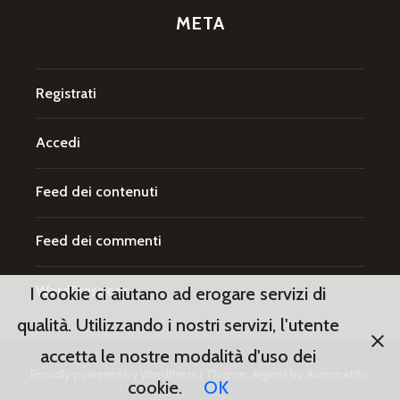
META
Registrati
Accedi
Feed dei contenuti
Feed dei commenti
WordPress.org
I cookie ci aiutano ad erogare servizi di
qualità. Utilizzando i nostri servizi, l'utente
accetta le nostre modalità d'uso dei
Proudly powered by WordPress
|
Theme: Argent by
Automattic
.
cookie.
OK