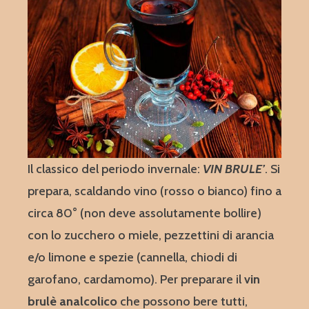
Il classico del periodo invernale:
VIN BRULE’
. Si
prepara, scaldando vino (rosso o bianco) fino a
circa 80° (non deve assolutamente bollire)
con lo zucchero o miele, pezzettini di arancia
e/o limone e spezie (cannella, chiodi di
garofano, cardamomo). Per preparare il
vin
brulè analcolico
che possono bere tutti,