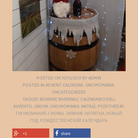
POSTED ON
10/12/2021
BY
ADMIN
POSTED IN
ADVENT CALENDAR
,
GNOMOMANIA
,
UNCATEGORIZED
TAGGED
BEVANDE INVERNALI
,
CALENDARIO DELL
AVVENTO
,
GNOMI
,
GNOMOMANIA
,
NATALE
,
POSITIVEDAY
,
ГНОМОМАНИЯ
,
ГНОМЫ
,
ЗИМНИЕ НАПИТКИ
,
НОВЫЙ
ГОД
,
РОЖДЕСТВЕНСКИЙ КАЛЕНДАРЬ
+1
share