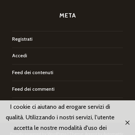
META
Registrati
Accedi
Feed dei contenuti
Feed dei commenti
WordPress.org
I cookie ci aiutano ad erogare servizi di
qualità. Utilizzando i nostri servizi, l'utente
accetta le nostre modalità d'uso dei
Proudly powered by WordPress
|
Theme: Argent by
Automattic
.