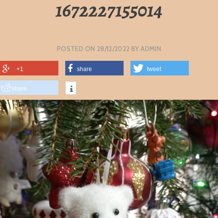
1672227155014
POSTED ON
28/12/2022
BY
ADMIN
+1
share
tweet
share