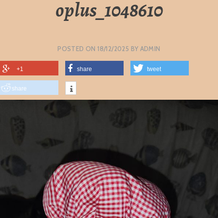
oplus_1048610
POSTED ON
18/12/2025
BY
ADMIN
+1
share
tweet
share