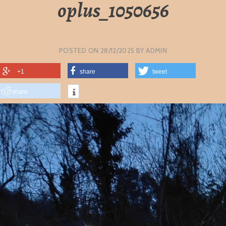
oplus_1050656
POSTED ON
28/12/2025
BY
ADMIN
+1
share
tweet
share