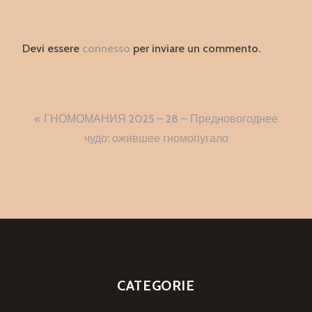
Devi essere
connesso
per inviare un commento.
Navigazione
ГНОМОМАНИЯ 2025 – 28 – Предновогоднее
articoli
чудо: ожившее гномопугало
CATEGORIE