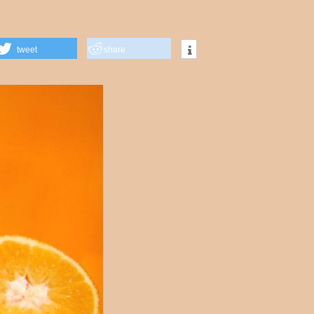
tweet
share