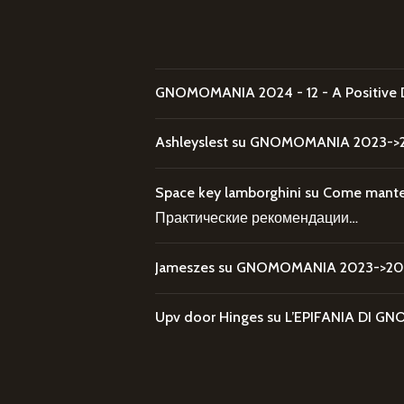
GNOMOMANIA 2024 - 12 - A Positive 
Ashleyslest
su
GNOMOMANIA 2023->20
Space key lamborghini
su
Come mantene
Практические рекомендации…
Jameszes
su
GNOMOMANIA 2023->202
Upv door Hinges
su
L’EPIFANIA DI