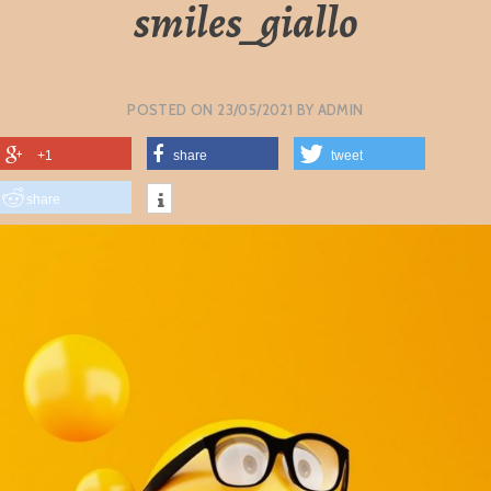
smiles_giallo
POSTED ON
23/05/2021
BY
ADMIN
+1
share
tweet
share