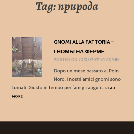
Tag:
природа
GNOMI ALLA FATTORIA –
ГНОМЫ НА ФЕРМЕ
POSTED ON
20/03/2021
BY
ADMIN
Dopo un mese passato al Polo
Nord, i nostri amici gnomi sono
tornati. Giusto in tempo per fare gli auguri…
READ
GNOMI
MORE
ALLA
FATTORIA
–
ГНОМЫ
НА
ФЕРМЕ