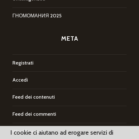
ГНОМОМАНИЯ 2025
META
Registrati
Accedi
Feed dei contenuti
Feed dei commenti
WordPress.org
I cookie ci aiutano ad erogare servizi di