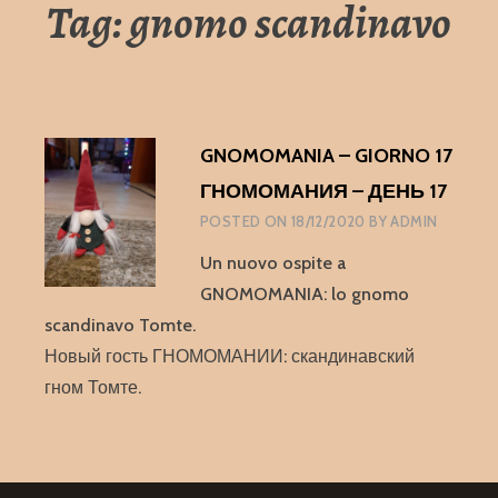
Tag:
gnomo scandinavo
GNOMOMANIA – GIORNO 17
ГНОМОМАНИЯ – ДЕНЬ 17
POSTED ON
18/12/2020
BY
ADMIN
Un nuovo ospite a
GNOMOMANIA: lo gnomo
scandinavo Tomte.
Новый гость ГНОМОМАНИИ: скандинавский
гном Томте.