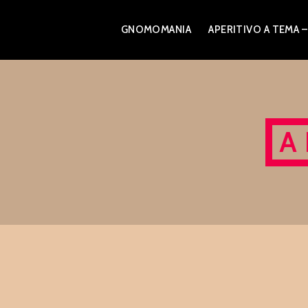
Skip
GNOMOMANIA
APERITIVO A TEM
to
content
A