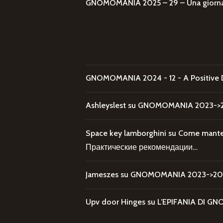
GNOMOMANIA 2025 – 29 – Una giornata
GNOMOMANIA 2024 - 12 - A Positive 
Ashleyslest
su
GNOMOMANIA 2023->20
Space key lamborghini
su
Come mantene
Практические рекомендации…
Jameszes
su
GNOMOMANIA 2023->202
Upv door Hinges
su
L’EPIFANIA DI