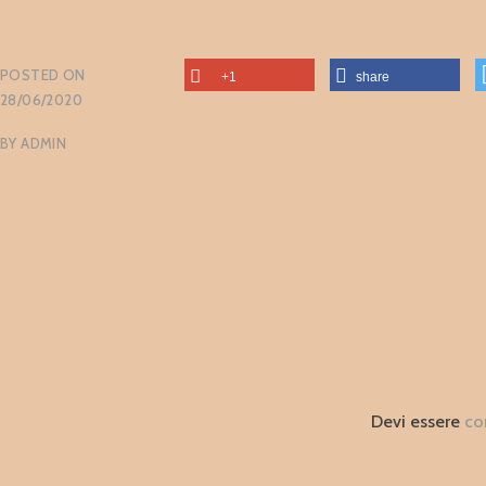
POSTED ON
+1
share
28/06/2020
BY
ADMIN
Devi essere
co