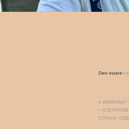
Devi essere
co
Naviga
APERITIVO
articol
– АПЕРИТИВ
СТРАНУ ЧУД