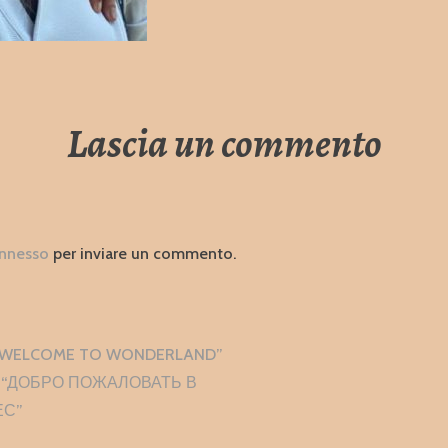
Lascia un commento
nnesso
per inviare un commento.
zione
 “WELCOME TO WONDERLAND”
i
 “ДОБРО ПОЖАЛОВАТЬ В
ЕС”