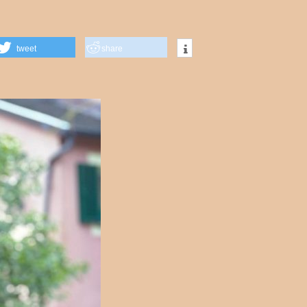
tweet
share