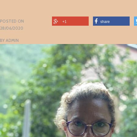
POSTED ON
+1
share
28/06/2020
BY
ADMIN