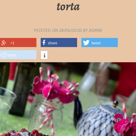
torta
POSTED ON
28/06/2020
BY
ADMIN
+1
share
tweet
share