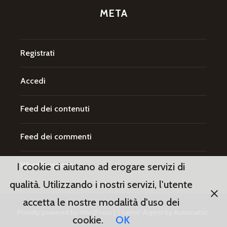
META
Registrati
Accedi
Feed dei contenuti
Feed dei commenti
WordPress.org
I cookie ci aiutano ad erogare servizi di
qualità. Utilizzando i nostri servizi, l'utente
accetta le nostre modalità d'uso dei
Proudly powered by WordPress
|
Theme: Argent by
Automattic
.
cookie.
OK