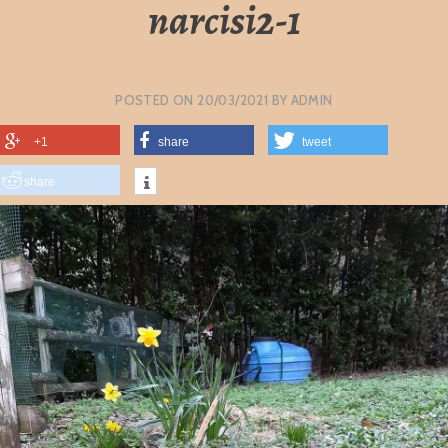
narcisi2-1
POSTED ON
20/03/2021
BY
ADMIN
+1
share
tweet
share