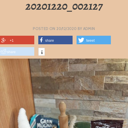
20201220_002127
POSTED ON
20/12/2020
BY
ADMIN
+1
share
tweet
share