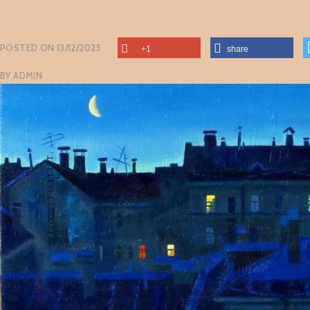
POSTED ON
13/12/2023
+1
share
BY
ADMIN