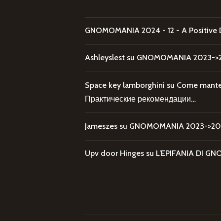
GNOMOMANIA 2024 - 12 - A Positive 
Ashleyslest
su
GNOMOMANIA 2023->20
Space key lamborghini
su
Come mantene
Практические рекомендации…
Jameszes
su
GNOMOMANIA 2023->202
Upv door Hinges
su
L’EPIFANIA DI