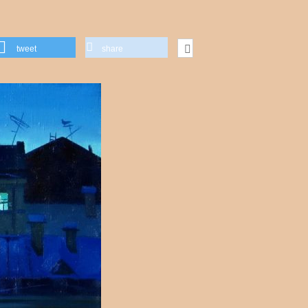
tweet
share