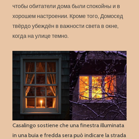
чтобы обитатели дома были спокойны и в
хорошем настроении. Кроме того, Домосед
твёрдо убеждён в важности света в окне,
когда на улице темно.
Casalingo sostiene che una finestra illuminata
in una buia e fredda sera può indicare la strada