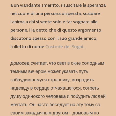
a un viandante smarrito, risuscitare la speranza
nel cuore di una persona disperata, scaldare
l’anima a chi si sente solo e far sognare alle
persone. Ha detto che di questo argomento
discutono spesso con il suo grande amico,
folletto di nome
Custode dei Sogni
…
Домосед считает, что свет в окне холодным
тёмным вечером может указать путь
заблудившемуся страннику, возродить
надежду в сердце отчаявшегося, согреть
душу одинокого человека и побудить людей
мечтать. Он часто беседует на эту тему со
своим закадычным другом – домовым по