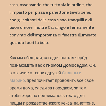
casa, osservando che tutto sia in ordine, che
l’impasto per pizza e panettone lieviti bene,
che gli abitanti della casa siano tranquilli e di
buon umore. Inoltre Casalingo è fermamente
convinto dell’importanza di finestre illuminate
quando fuori fa buio.
Как мы обещали, сегодня настал черёд
познакомить вас с
гномом Домоседом
. Он,
в отличие от своих друзей
Ондины и
Марино
, предпочитает проводить всё своё
время дома, следя за порядком, за тем,
чтобы хорошо поднималось тесто для
пиццы и рождественского кекса-панеттоне,