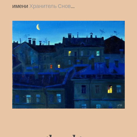
имени
Хранитель Снов
…