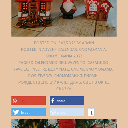
POSTED ON
13/12/2023
BY
ADMIN
POSTED IN
ADVENT CALENDAR
,
GNOMOMANIA
,
GNOMOMANIA 2023
TAGGED
CALENDARIO DELL AVVENTO
,
CASALINGO
,
FAVOLA
,
FINESTRE ILLUMINATE
,
GNOMI
,
GNOMOMANIA
,
POSITIVEDAY
,
ГНОМОМАНИЯ
,
ГНОМЫ
,
РОЖДЕСТВЕНСКИЙ КАЛЕНДАРЬ
,
СВЕТ В ОКНЕ
,
СКАЗКА
+1
share
tweet
share