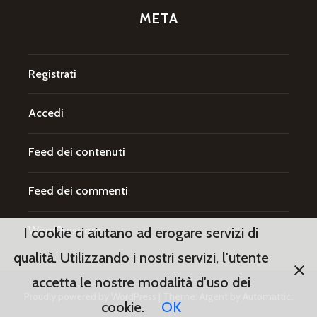
META
Registrati
Accedi
Feed dei contenuti
Feed dei commenti
WordPress.org
I cookie ci aiutano ad erogare servizi di
qualità. Utilizzando i nostri servizi, l'utente
accetta le nostre modalità d'uso dei
Proudly powered by WordPress
|
Theme: Argent by
Automattic
.
cookie.
OK