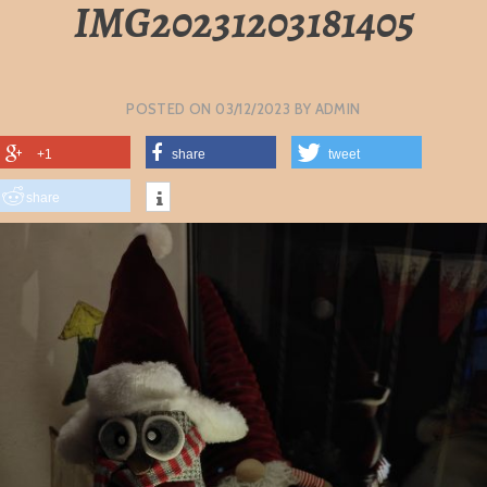
IMG20231203181405
POSTED ON
03/12/2023
BY
ADMIN
+1
share
tweet
share