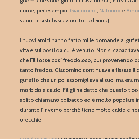
gnomi che sono giunti in casa finora (in realtà alc
come, per esempio,
Giacomino
,
Naturino
e
Amo
sono rimasti fissi da noi tutto l’anno).
I nuovi amici hanno fatto mille domande al gufet
vita e sui posti da cui è venuto. Non si capacitav
che Fil fosse così freddoloso, pur provenendo d
tanto freddo. Giacomino continuava a fissare il 
gufetto che un po’ assomigliava al suo, ma era m
morbido e caldo. Fil gli ha detto che questo tipo 
solito chiamano colbacco ed è molto popolare i
durante l’inverno perché tiene molto caldo e non
orecchie.