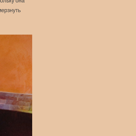
ольку она
мерзнуть