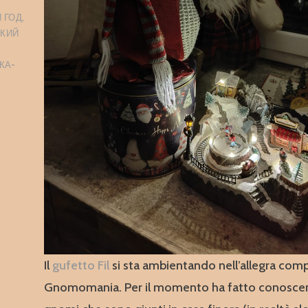
 ГОД
,
КИЙ
КА-
Il
gufetto Fil
si sta ambientando nell’allegra comp
Gnomomania. Per il momento ha fatto conoscen