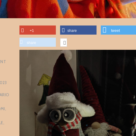
+1
share
tweet
share
ENT
023
ARIO
MI
,
LE
,