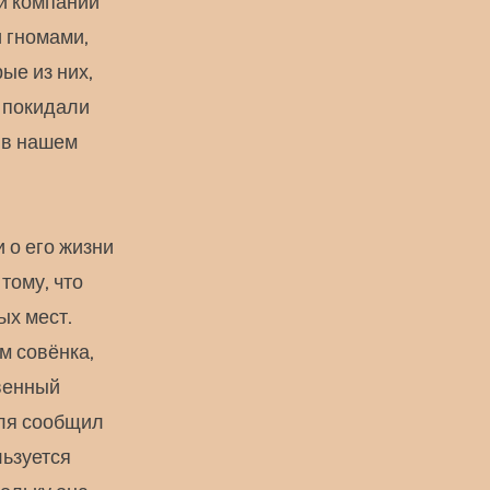
й компании
и гномами,
ые из них,
е покидали
о в нашем
 о его жизни
тому, что
ых мест.
м совёнка,
твенный
иля сообщил
льзуется