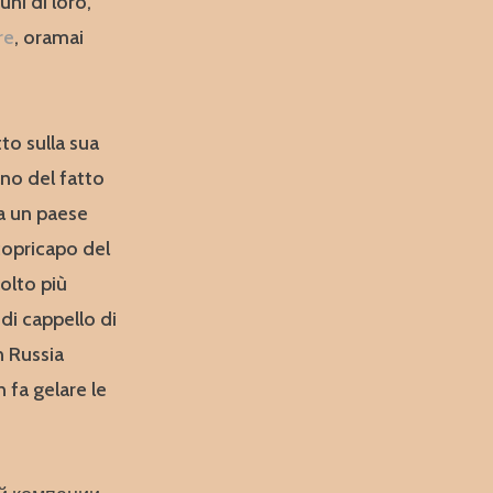
uni di loro,
re
, oramai
to sulla sua
ano del fatto
a un paese
copricapo del
olto più
di cappello di
n Russia
 fa gelare le