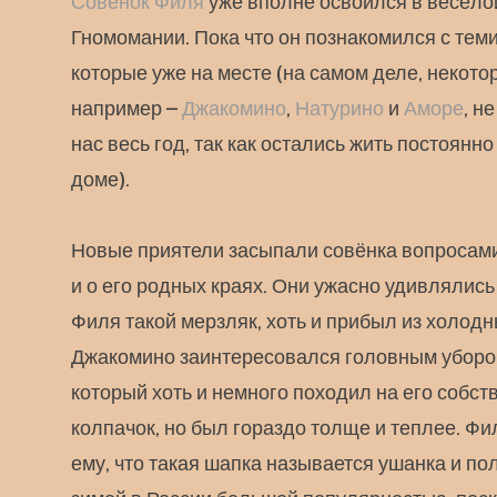
Совёнок Филя
уже вполне освоился в весёло
Гномомании. Пока что он познакомился с тем
которые уже на месте (на самом деле, некотор
например –
Джакомино
,
Натурино
и
Аморе
, н
нас весь год, так как остались жить постоянн
доме).
Новые приятели засыпали совёнка вопросами
и о его родных краях. Они ужасно удивлялись 
Филя такой мерзляк, хоть и прибыл из холодн
Джакомино заинтересовался головным уборо
который хоть и немного походил на его собс
колпачок, но был гораздо толще и теплее. Ф
ему, что такая шапка называется ушанка и по