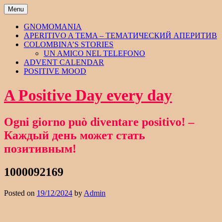
Skip
Menu
to
content
GNOMOMANIA
APERITIVO A TEMA – ТЕМАТИЧЕСКИЙ АПЕРИТИВ
COLOMBINA’S STORIES
UN AMICO NEL TELEFONO
ADVENT CALENDAR
POSITIVE MOOD
A Positive Day every day
Ogni giorno può diventare positivo! –
Каждый день может стать
позитивным!
1000092169
Posted on
19/12/2024
by
Admin