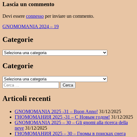
Lascia un commento
Devi essere
connesso
per inviare un commento.
Navigazione
GNOMOMANIA 2024 – 19
articoli
Categorie
Categorie
Categorie
Categorie
Ricerca
per:
Articoli recenti
GNOMOMANIA 2025 -31 – Buon Anno!
31/12/2025
ГНОМОМАНИЯ 2025 -31 – С Новым годом!
31/12/2025
GNOMOMANIA 2025 – 30 – Gli gnomi alla ricerca della
neve
31/12/2025
ГНОМОМАНИЯ 2025 – 30 – Гномы в поисках снега