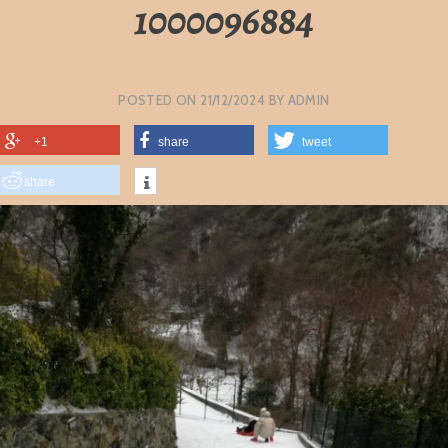
1000096884
POSTED ON
21/12/2024
BY
ADMIN
+1
share
tweet
share