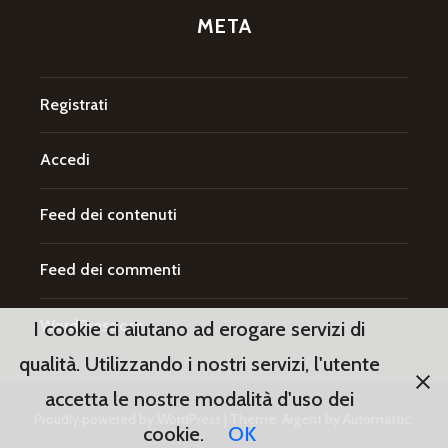
META
Registrati
Accedi
Feed dei contenuti
Feed dei commenti
WordPress.org
I cookie ci aiutano ad erogare servizi di
qualità. Utilizzando i nostri servizi, l'utente
accetta le nostre modalità d'uso dei
Proudly powered by WordPress
|
Theme: Argent by
Automattic
.
cookie.
OK