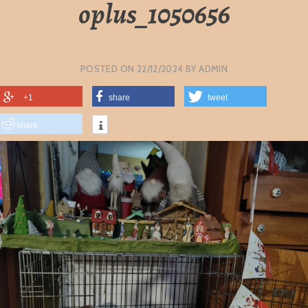
oplus_1050656
POSTED ON
22/12/2024
BY
ADMIN
+1
share
tweet
share