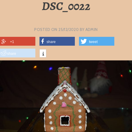
DSC_0022
POSTED ON
25/12/2020
BY
ADMIN
+1
share
tweet
share