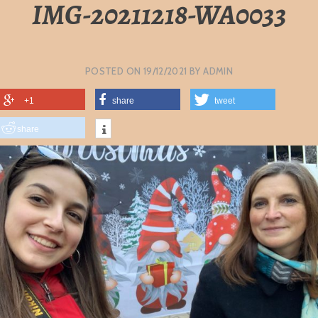
IMG-20211218-WA0033
POSTED ON
19/12/2021
BY
ADMIN
+1
share
tweet
share