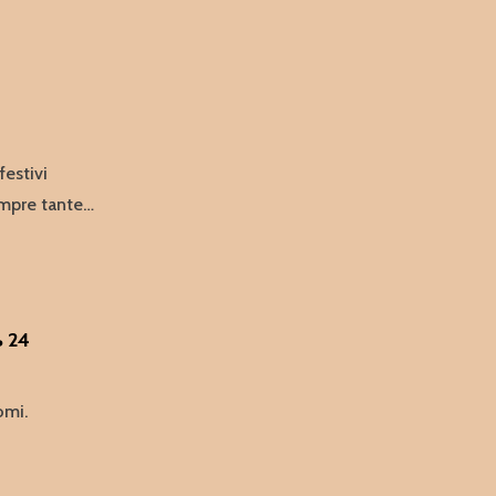
estivi
mpre tante…
 24
omi.