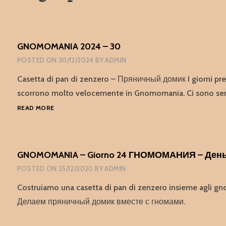
GNOMOMANIA 2024 – 30
POSTED ON
30/12/2024
BY
ADMIN
Casetta di pan di zenzero – Пряничный домик I giorni pref
scorrono molto velocemente in Gnomomania. Ci sono se
GNOMOMANIA
READ MORE
2024
–
30
GNOMOMANIA – Giorno 24 ГНОМОМАНИЯ – День
POSTED ON
25/12/2020
BY
ADMIN
Costruiamo una casetta di pan di zenzero insieme agli gn
Делаем пряничный домик вместе с гномами.