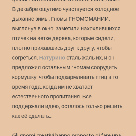
В декабре ощутимо чувствуется холодное
дыхание зимы. Гномы ГНОМОМАНИИ,
выглянув в окно, заметили нахохлившихся
птичек на ветке дерева, которые сидели,
плотно прижавшись друг к другу, чтобы
согреться.
Натурино
сталь жаль их, и он
предложил остальным гномам соорудить
кормушку, чтобы подкармливать птиц в то
время года, когда им не хватает
естественного пропитания. Все
поддержали идею, осталось только решить,
как её сделать…
Gli gnomi creativi hanno proposto di fare una