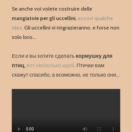
Se anche voi volete costruire delle
mangiatoie per gli uccellini
,
eccovi qualche
idea.
Gli uccellini vi ringrazieranno, e forse non
solo loro…
Если и вы хотите сделать
кормушку для
птиц
,
вот несколько идей
. Птички вам
скажут спасибо, а возможно, не только они…