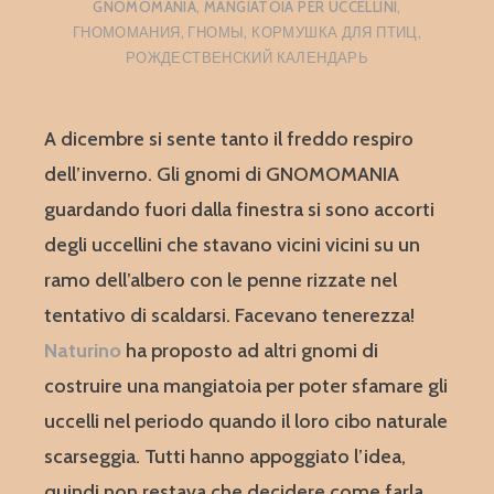
GNOMOMANIA
,
MANGIATOIA PER UCCELLINI
,
ГНОМОМАНИЯ
,
ГНОМЫ
,
КОРМУШКА ДЛЯ ПТИЦ
,
РОЖДЕСТВЕНСКИЙ КАЛЕНДАРЬ
A dicembre si sente tanto il freddo respiro
dell’inverno. Gli gnomi di GNOMOMANIA
guardando fuori dalla finestra si sono accorti
degli uccellini che stavano vicini vicini su un
ramo dell’albero con le penne rizzate nel
tentativo di scaldarsi. Facevano tenerezza!
Naturino
ha proposto ad altri gnomi di
costruire una mangiatoia per poter sfamare gli
uccelli nel periodo quando il loro cibo naturale
scarseggia. Tutti hanno appoggiato l’idea,
quindi non restava che decidere come farla…