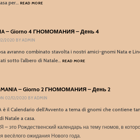
GNOMOMANIA
 casa per…
READ MORE
–
GIORNO
5
ГНОМОМАНИЯ
 – Giorno 4 ГНОМОМАНИЯ – День 4
–
12/2020
BY
ADMIN
ДЕНЬ
5
sa avranno combinato stavolta i nostri amici-gnomi Nata e Lin
GNOMOMANIA
ati sotto l’albero di Natale…
READ MORE
–
GIORNO
4
ГНОМОМАНИЯ
ANIA – Giorno 2 ГНОМОМАНИЯ – День 2
–
ON
02/12/2020
BY
ADMIN
ДЕНЬ
4
il Calendario dell’Avvento a tema di gnomi che contiene tan
di Natale a casa.
 это Рождественский календарь на тему гномов, в котор
я весёлого ожидания Нового года.