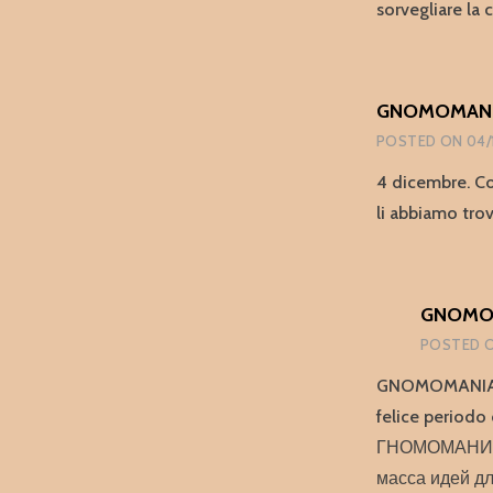
sorvegliare la
GNOMOMANIA
POSTED ON
04/
4 dicembre. Co
li abbiamo trov
GNOMOM
POSTED 
GNOMOMANIA è 
felice periodo 
ГНОМОМАНИЯ –
масса идей дл