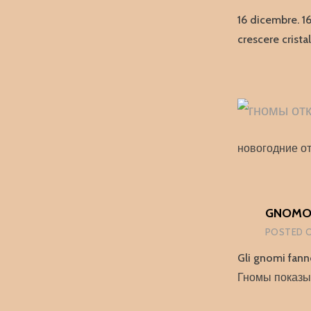
16 dicembre. 16
crescere cristal
новогодние о
GNOMOM
POSTED 
Gli gnomi fann
Гномы показыв