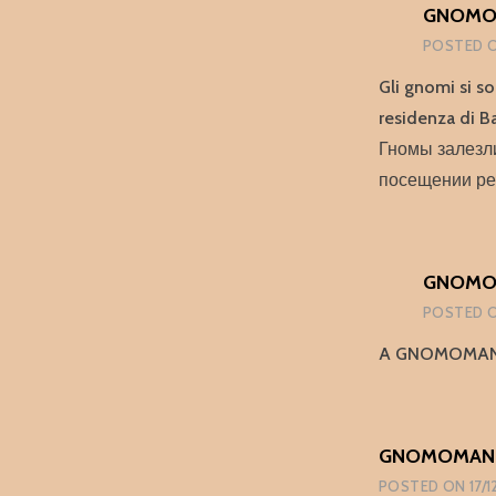
GNOMOM
POSTED 
Gli gnomi si so
residenza di B
Гномы залезли
посещении ре
GNOMOM
POSTED 
A GNOMOMANIA
GNOMOMANIA
POSTED ON
17/