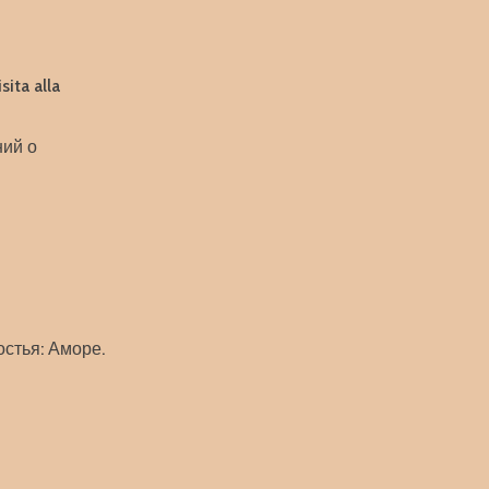
sita alla
ний о
стья: Аморе.