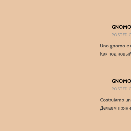
GNOMOM
POSTED 
Uno gnomo e un
Как под новый
GNOMOM
POSTED 
Costruiamo una
Делаем пряни