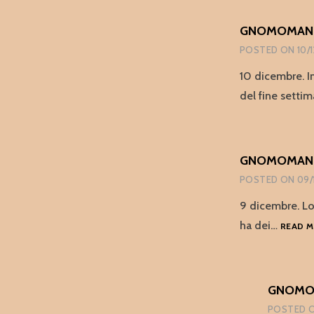
GNOMOMANIA
POSTED ON
10/
10 dicembre. I
del fine setti
GNOMOMANIA
POSTED ON
09/
9 dicembre. Lo
ha dei…
READ 
GNOMOM
POSTED 