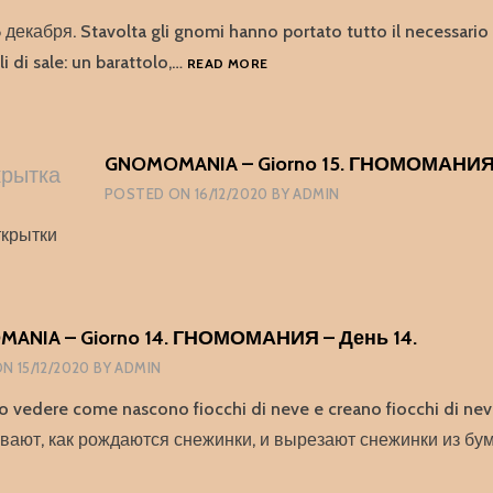
 декабря. Stavolta gli gnomi hanno portato tutto il necessario 
GNOMOMANIA
li di sale: un barattolo,…
READ MORE
–
GIORNO
16.
ГНОМОМАНИЯ
GNOMOMANIA – Giorno 15. ГНОМОМАНИЯ 
–
POSTED ON
16/12/2020
BY
ADMIN
ДЕНЬ
16.
ткрытки
ANIA – Giorno 14. ГНОМОМАНИЯ – День 14.
ON
15/12/2020
BY
ADMIN
o vedere come nascono fiocchi di neve e creano fiocchi di neve
ают, как рождаются снежинки, и вырезают снежинки из бум