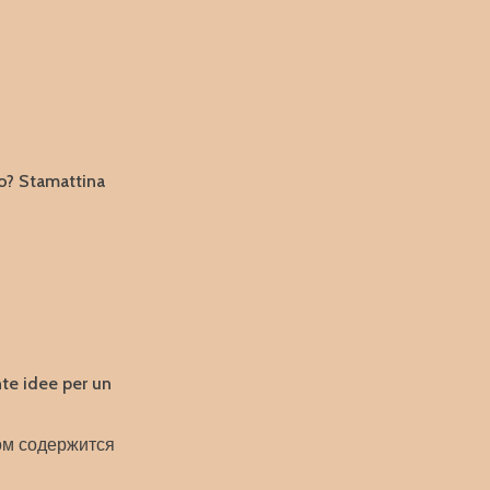
o? Stamattina
te idee per un
ом содержится