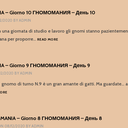
 – Giorno 10 ГНОМОМАНИЯ – День 10
12/2020
BY
ADMIN
n una giornata di studio e lavoro gli gnomi stanno pazientemen
GNOMOMANIA
mana per proporre…
READ MORE
–
GIORNO
10
ГНОМОМАНИЯ
 – Giorno 9 ГНОМОМАНИЯ – День 9
–
12/2020
BY
ADMIN
ДЕНЬ
10
 gnomo di turno N.9 è un gran amante di gatti. Ma guardate… a
GNOMOMANIA
MORE
–
GIORNO
9
ГНОМОМАНИЯ
ANIA – Giorno 8 ГНОМОМАНИЯ – День 8
–
ON
08/12/2020
BY
ADMIN
ДЕНЬ