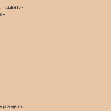
natalizi fai-
8 –
 e prosegue a